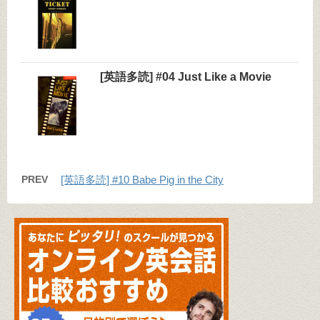
[英語多読] #04 Just Like a Movie
PREV
[英語多読] #10 Babe Pig in the City