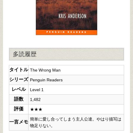
多読履歴
タイトル
The Wrong Man
シリーズ
Penguin Readers
レベル
Level 1
語数
1,482
評価
★★★
簡単に愛し合ってしまう主人公達。やはり描写は
一言メモ
物足りない。