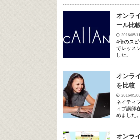
オンラ
ール比
2016/05/
4倍のス
でレッス
した。
オンラ
を比較
2016/05/
ネイティ
ィブ講師
めました
オンラ