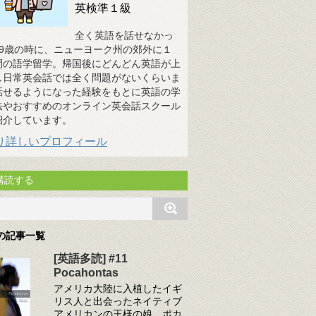
英検準１級
全く英語を話せなかっ
19歳の時に、ニューヨーク州の郊外に１
間の語学留学。帰国後にどんどん英語が上
し日常英会話では全く問題がないくらいま
話せるようになった経験をもとに英語の学
法やおすすめのオンライン英会話スクール
紹介しています。
り詳しいプロフィール
購読する
の記事一覧
[英語多読] #11
Pocahontas
アメリカ大陸に入植したイギ
リス人と出会ったネイティブ
アメリカンの王様の娘、ポカ