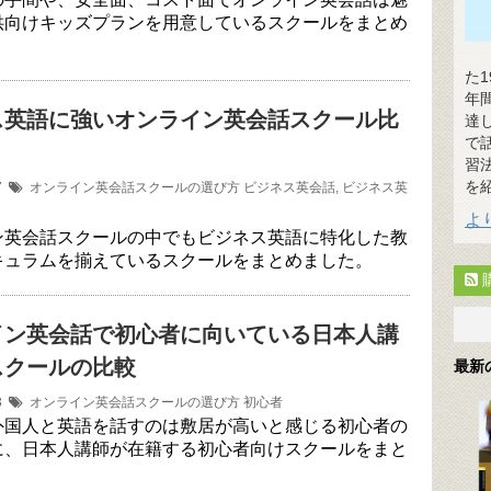
供向けキッズプランを用意しているスクールをまとめ
た
年
ス英語に強いオンライン英会話スクール比
達
で
習
を
17
オンライン英会話スクールの選び方
ビジネス英会話
,
ビジネス英
よ
ン英会話スクールの中でもビジネス英語に特化した教
キュラムを揃えているスクールをまとめました。
イン英会話で初心者に向いている日本人講
スクールの比較
最新
13
オンライン英会話スクールの選び方
初心者
外国人と英語を話すのは敷居が高いと感じる初心者の
に、日本人講師が在籍する初心者向けスクールをまと
。