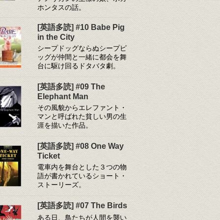
ホンタスの話。
[英語多読] #10 Babe Pig
in the City
シープドッグならぬシープピ
ッグが仲間と一緒に都会を舞
台に駆け回るドタバタ劇。
[英語多読] #09 The
Elephant Man
その風貌からエレファント・
マンと呼ばれた貧しい男の生
涯を描いた作品。
[英語多読] #08 One Way
Ticket
電車内を舞台とした３つの物
語が書かれているショート・
ストーリーズ。
[英語多読] #07 The Birds
ある日、鳥たちが人間を襲い