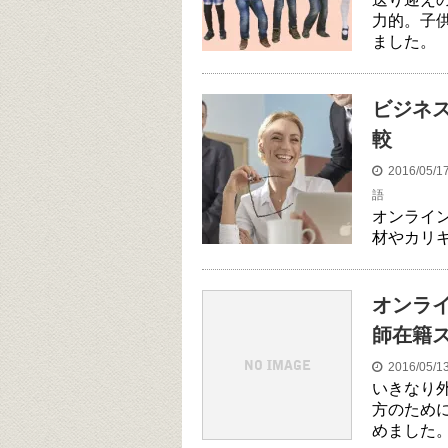
力的。子
ました。
ビジネ
較
2016/05/
語
オンライ
材やカリ
オンラ
師在籍
2016/05/
いきなり
方のため
めました