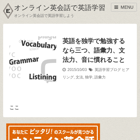
オンライン英会話で英語学習
MENU
オンライン英会話で英語学習しよう
英語を独学で勉強する
なら三つ、語彙力、文
法力、音に慣れること
2015/10/03
英語学習ブログ
ヒア
リング
,
文法
,
独学
,
語彙力
ここ