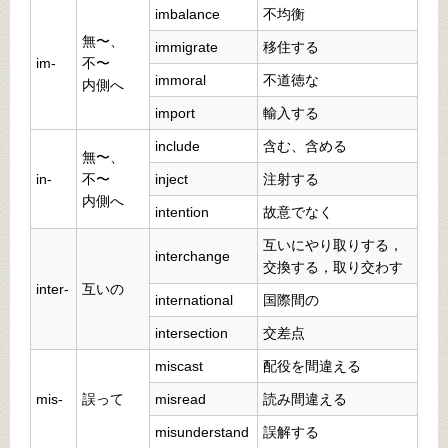
imbalance
不均衡
無〜、
immigrate
移住する
im-
不〜
immoral
不道徳な
内側へ
import
輸入する
include
含む、含める
無〜、
in-
不〜
inject
注射する
内側へ
intention
故意でなく
互いにやり取りする，
interchange
交換する，取り交わす
inter-
互いの
international
国際間の
intersection
交差点
miscast
配役を間違える
mis-
誤って
misread
読み間違える
misunderstand
誤解する