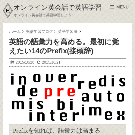
オンライン英会話で英語学習
MENU
オンライン英会話で英語学習しよう
ホーム
>
英語学習ブログ
>
英語学習法
>
英語の語彙力を高める。最初に覚
えたい14のPrefix(接頭辞)
2015/10/20
2015/10/21
Prefixを知れば、語彙力は高まる。