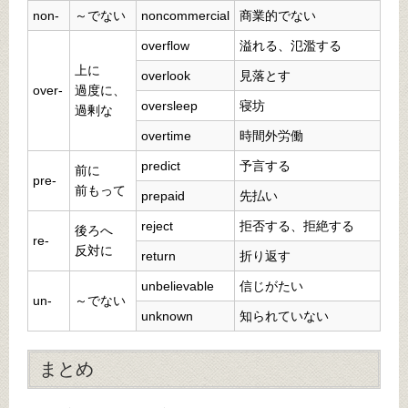
non-
～でない
noncommercial
商業的でない
overflow
溢れる、氾濫する
上に
overlook
見落とす
over-
過度に、
oversleep
寝坊
過剰な
overtime
時間外労働
predict
予言する
前に
pre-
前もって
prepaid
先払い
reject
拒否する、拒絶する
後ろへ
re-
反対に
return
折り返す
unbelievable
信じがたい
un-
～でない
unknown
知られていない
まとめ