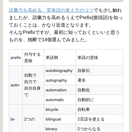
語彙力を高める。英単語の覚え方のコツ
でも少し触れ
ましたが、語彙力を高めるうえでPrefix(接頭語)を知っ
ておくことは、かなり近道となります。
そんなPrefixですが、最初に知っておくといいと思う
ものを、独断で14個選んでみました。
付与する
prefix
単語例
単語の意味
意味
autobiography
自叙伝
自動で
autography
署名
自力で
auto-
自分自身
automation
自動化
で
automatic
自動的に
bicycle
自転車
bi-
2つの
bilingual
2言語を使える
binary
2つからなる