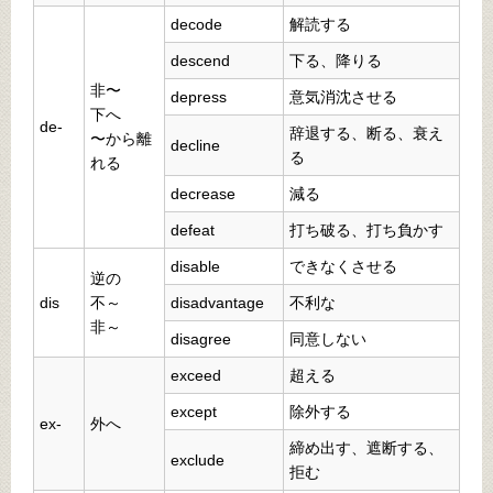
decode
解読する
descend
下る、降りる
非〜
depress
意気消沈させる
下へ
de-
辞退する、断る、衰え
〜から離
decline
る
れる
decrease
減る
defeat
打ち破る、打ち負かす
disable
できなくさせる
逆の
dis
不～
disadvantage
不利な
非～
disagree
同意しない
exceed
超える
except
除外する
ex-
外へ
締め出す、遮断する、
exclude
拒む