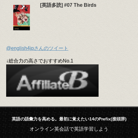
[英語多読] #07 The Birds
@english4jpさんのツイート
↓総合力の高さでおすすめNo.1
英語の語彙力を高める。最初に覚えたい14のPrefix(接頭辞)
オンライン英会話で英語学習しよう