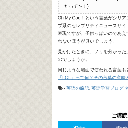
たって〜！)
Oh My God！という言葉がシ
プ系のセレブリティニュースサイ
表現ですが、子供っぽいのであえ
わないほうが良いでしょう。
見かけたときに、ノリを分かった
のでしょうか。
同じような場面で使われる言葉も
「LOL」って何？その言葉の意味
-
英語の略語
,
英語学習ブログ
ご購読
Twitter
Faceb