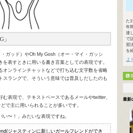
た
年
達
G」
で
習
を
マイ・ガッド）やOh My Gosh（オー・マイ・ガッシ
よ
きを表すときに用いる書き言葉としての表現です。
るオンラインチャットなどで打ち込む文字数を省略
トスラングで、そういう意味では普及しだしたのも
表現で、テキストベースであるメールやtwitter、
最新
どのSNSなどで主に用いられることが多いです。
バい〜！」みたいな表現ですね。
ew girlfriend(ジャスティンに新しいガールフレンドができ