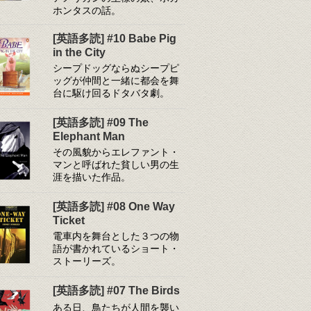
ホンタスの話。
[英語多読] #10 Babe Pig
in the City
シープドッグならぬシープピ
ッグが仲間と一緒に都会を舞
台に駆け回るドタバタ劇。
[英語多読] #09 The
Elephant Man
その風貌からエレファント・
マンと呼ばれた貧しい男の生
涯を描いた作品。
[英語多読] #08 One Way
Ticket
電車内を舞台とした３つの物
語が書かれているショート・
ストーリーズ。
[英語多読] #07 The Birds
ある日、鳥たちが人間を襲い