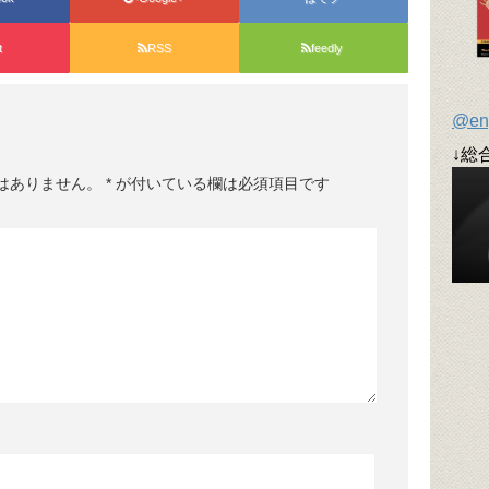
t
RSS
feedly
@en
↓総
はありません。
*
が付いている欄は必須項目です