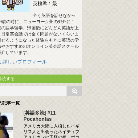
英検準１級
全く英語を話せなかっ
19歳の時に、ニューヨーク州の郊外に１
間の語学留学。帰国後にどんどん英語が上
し日常英会話では全く問題がないくらいま
話せるようになった経験をもとに英語の学
法やおすすめのオンライン英会話スクール
紹介しています。
り詳しいプロフィール
購読する
の記事一覧
[英語多読] #11
Pocahontas
アメリカ大陸に入植したイギ
リス人と出会ったネイティブ
アメリカンの王様の娘、ポカ