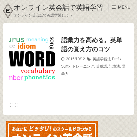
オンライン英会話で英語学習
MENU
オンライン英会話で英語学習しよう
語彙力を高める。英単
語の覚え方のコツ
2015/10/12
英語学習法
Prefix
,
Suffix
,
トレーニング
,
英単語
,
記憶法
,
語
彙力
ここ