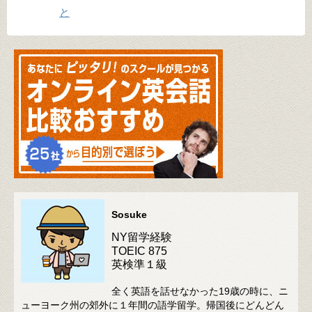
と
Sosuke
NY留学経験
TOEIC 875
英検準１級
全く英語を話せなかった19歳の時に、ニ
ューヨーク州の郊外に１年間の語学留学。帰国後にどんどん