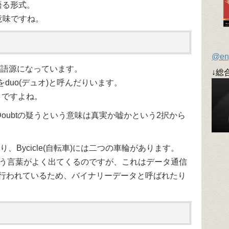
で語る形式。
う意味ですね。
@en
が語源になっています。
↓総
duo(デュオ)と呼んだりいます。
ことですよね。
、Doubtの疑うという意味は真実か嘘かという2択から
、Bycicle(自転車)には二つの車輪があります。
ー)という言葉がよく出てくるのですが、これはデータ通信
で行われているため、バイナリーデータと呼ばれたり