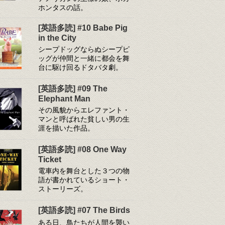
ホンタスの話。
[英語多読] #10 Babe Pig
in the City
シープドッグならぬシープピ
ッグが仲間と一緒に都会を舞
台に駆け回るドタバタ劇。
[英語多読] #09 The
Elephant Man
その風貌からエレファント・
マンと呼ばれた貧しい男の生
涯を描いた作品。
[英語多読] #08 One Way
Ticket
電車内を舞台とした３つの物
語が書かれているショート・
ストーリーズ。
[英語多読] #07 The Birds
ある日、鳥たちが人間を襲い