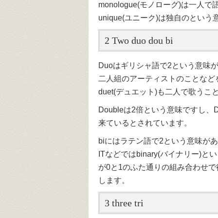
monologue(モノローグ)は一人
unique(ユニーク)は独自のとい
2 Two duo dou bi
Duoはギリシャ語で2という意味
二人組のアーティストのことなどを
duet(デュエット)も二人で歌う
Doubleは2倍という意味ですし
来ているとされています。
biにはラテン語で2という意味があり
ITなどではbinary(バイナリ
が0と1のふた通りの組み合わせ
します。
3 three tri