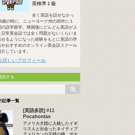
英検準１級
全く英語を話せなかっ
19歳の時に、ニューヨーク州の郊外に１
間の語学留学。帰国後にどんどん英語が上
し日常英会話では全く問題がないくらいま
話せるようになった経験をもとに英語の学
法やおすすめのオンライン英会話スクール
紹介しています。
り詳しいプロフィール
購読する
の記事一覧
[英語多読] #11
Pocahontas
アメリカ大陸に入植したイギ
リス人と出会ったネイティブ
アメリカンの王様の娘、ポカ