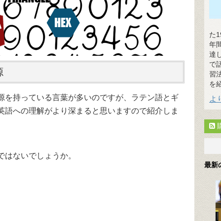
た
年
達
で
源
習
を
源を持っている言葉が多いのですが、ラテン語とギ
よ
英語への理解がより深まると思いますので紹介しま
ではないでしょうか。
最新