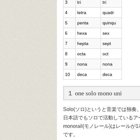
3
tri
tri
4
tetra
quadr
5
penta
quinqu
6
hexa
sex
7
hepta
sept
8
octa
oct
9
nona
nona
10
deca
deca
１ one solo mono uni
Solo(ソロ)というと音楽では
日本語でもソロで活動しているア
monorail(モノレール)はレ
です。