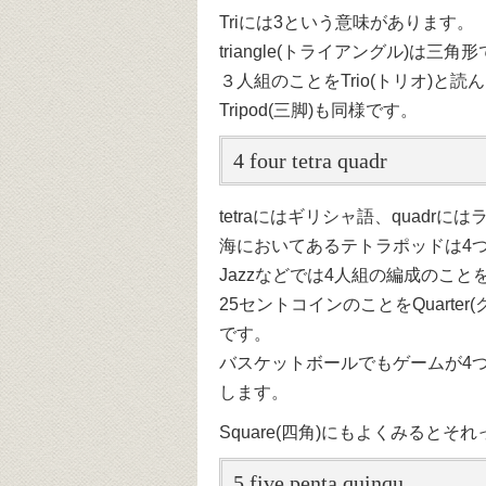
Triには3という意味があります。
triangle(トライアングル)は三角
３人組のことをTrio(トリオ)と
Tripod(三脚)も同様です。
4 four tetra quadr
tetraにはギリシャ語、quadr
海においてあるテトラポッドは4
Jazzなどでは4人組の編成のことをQ
25セントコインのことをQuarte
です。
バスケットボールでもゲームが4つに分けられ
します。
Square(四角)にもよくみるとそ
5 five penta quinqu