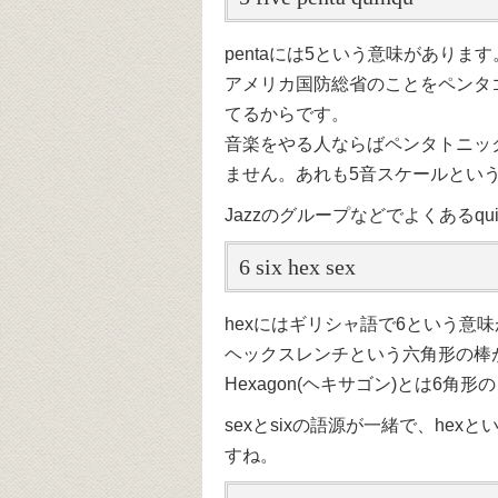
pentaには5という意味があります
アメリカ国防総省のことをペンタ
てるからです。
音楽をやる人ならばペンタトニッ
ません。あれも5音スケールとい
Jazzのグループなどでよくあるqu
6 six hex sex
hexにはギリシャ語で6という意
ヘックスレンチという六角形の棒
Hexagon(ヘキサゴン)とは6角
sexとsixの語源が一緒で、he
すね。