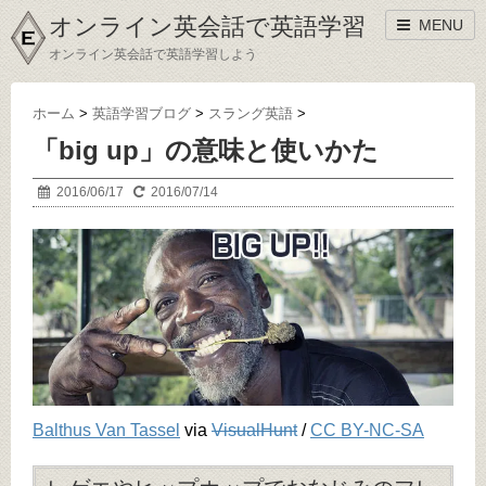
オンライン英会話で英語学習
MENU
オンライン英会話で英語学習しよう
ホーム
>
英語学習ブログ
>
スラング英語
>
「big up」の意味と使いかた
2016/06/17
2016/07/14
Balthus Van Tassel
via
VisualHunt
/
CC BY-NC-SA