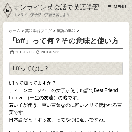
オンライン英会話で英語学習
MENU
オンライン英会話で英語学習しよう
ホーム
>
英語学習ブログ
>
英語の略語
>
「bff」って何？その意味と使い方
2016/07/06
2016/07/22
bffってなに？
bffって知ってますか？
ティーンエージャーの女子が使う略語でBest Friend
Forever（一生の友達）の略です。
若い子が使う、重い言葉なのに軽いノリで使われる言
葉です。
日本語だと「ずっ友」ってやつに近いですね。